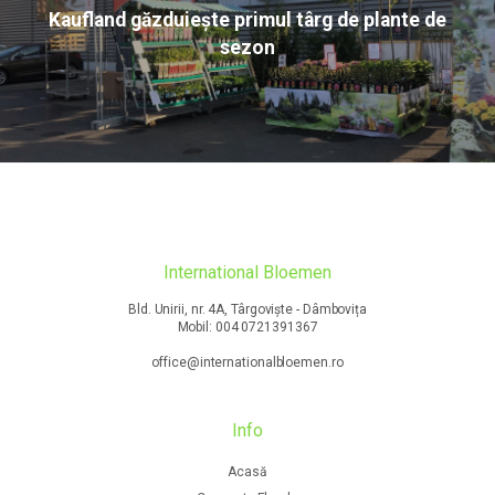
Kaufland găzduiește primul târg de plante de
sezon
International Bloemen
Bld. Unirii, nr. 4A, Târgoviște - Dâmbovița
Mobil: 004 0721391367
office@internationalbloemen.ro
Info
Acasă