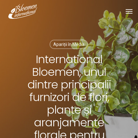
Apariții în Media
International
Bloemen, unul
dintre principalii
furnizori de flori,
plante și
aranjamente
florale pentru